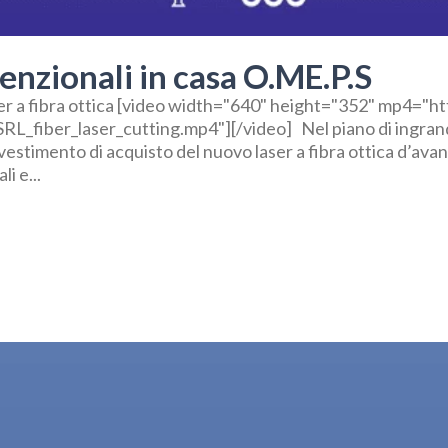
nzionali in casa O.ME.P.S
aser a fibra ottica [video width="640" height="352" mp4="
RL_fiber_laser_cutting.mp4"][/video] Nel piano di ingr
vestimento di acquisto del nuovo laser a fibra ottica d’avan
i e...