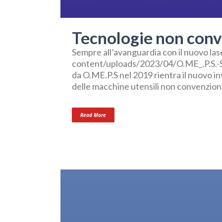
Tecnologie non conve
Sempre all’avanguardia con il nuovo l
content/uploads/2023/04/O.ME_.P.S.-S
da O.ME.P.S nel 2019 rientra il nuovo in
delle macchine utensili non convenzional
Read More