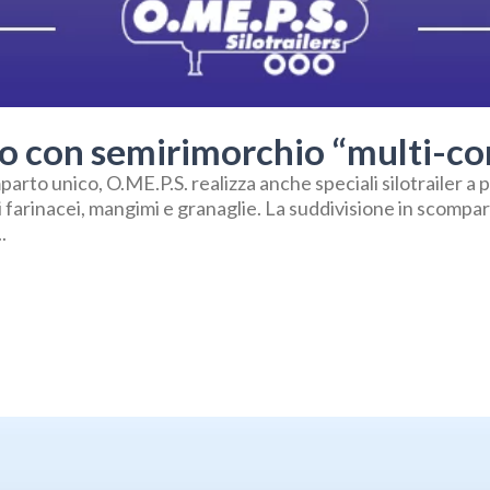
to con semirimorchio “multi-c
arto unico, O.ME.P.S. realizza anche speciali silotrailer a p
i farinacei, mangimi e granaglie. La suddivisione in scompar
.