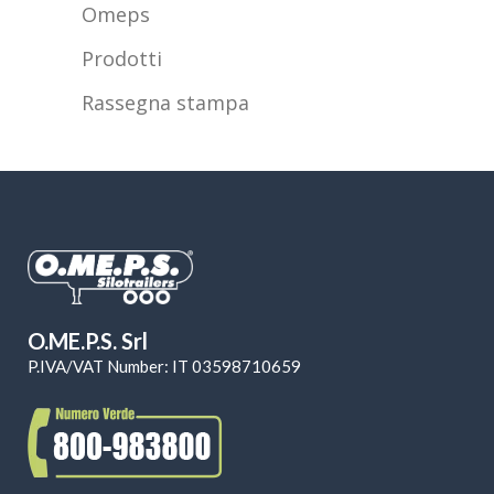
Omeps
Prodotti
Rassegna stampa
O.ME.P.S. Srl
P.IVA/VAT Number: IT 03598710659