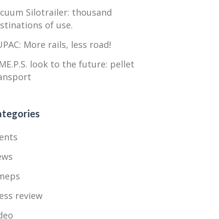
cuum Silotrailer: thousand
stinations of use.
PAC: More rails, less road!
ME.P.S. look to the future: pellet
ansport
tegories
ents
ews
meps
ess review
deo