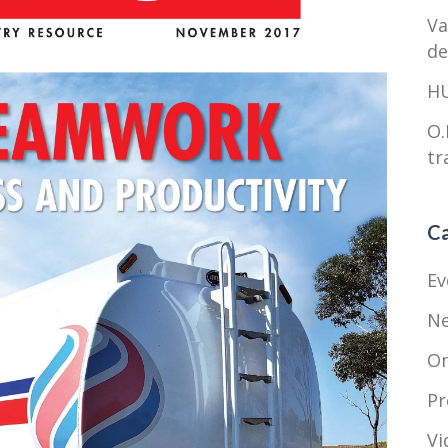
Va
de
HU
O.
tr
Ca
Ev
N
O
Pr
Vi