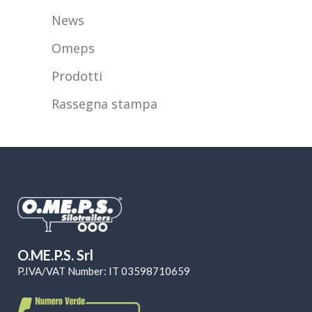
News
Omeps
Prodotti
Rassegna stampa
O.ME.P.S. Srl
P.IVA/VAT Number: IT 03598710659